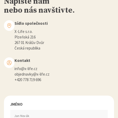
Napište nám
nebo nás navštivte.
Sídlo společnosti
X-Life s.r.o.
Plzeňská 216
267 01 Králův Dvůr
Česká republika
Kontakt
info@x-life.cz
objednavky@x-life.cz
+420 778 719 696
JMÉNO