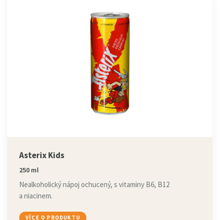
Asterix Kids
250 ml
Nealkoholický nápoj ochucený, s vitaminy B6, B12
a niacinem.
VÍCE O PRODUKTU