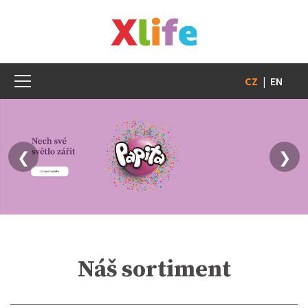
CZ
|
EN
❮
❯
Náš sortiment