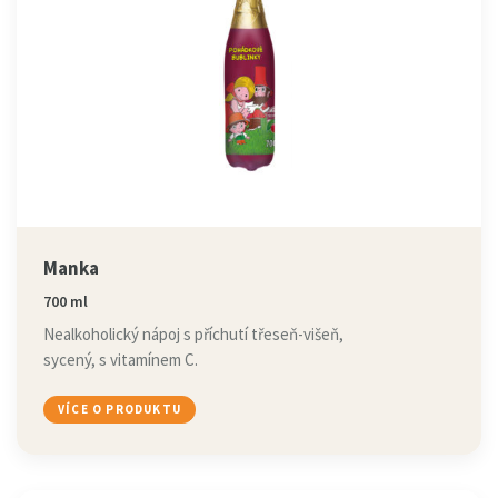
Manka
700 ml
Nealkoholický nápoj s příchutí třeseň-višeň,
sycený, s vitamínem C.
VÍCE O PRODUKTU