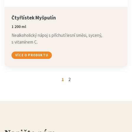
Čtyřlístek Myšpulín
1 200 ml
Nealkoholický nápoj s příchutí lesní směsi, sycený,
s vitamínem C.
VÍCE O PRODUKTU
1
2