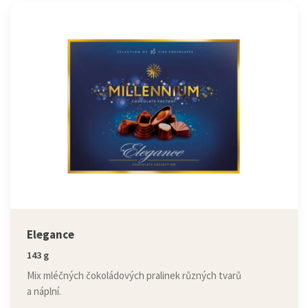
Elegance
143 g
Mix mléčných čokoládových pralinek různých tvarů
a náplní.