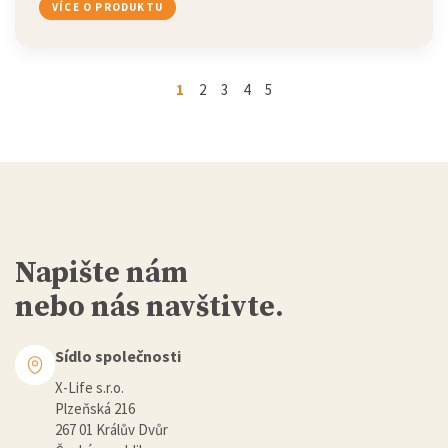
VÍCE O PRODUKTU
1
2
3
4
5
Napište nám
nebo nás navštivte.
Sídlo společnosti
X-Life s.r.o.
Plzeňská 216
267 01 Králův Dvůr