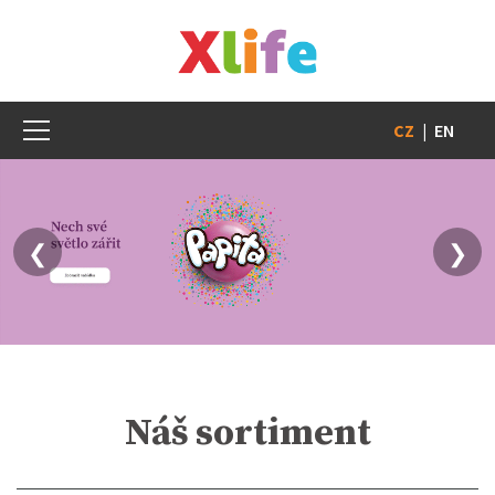
CZ
|
EN
❮
❯
Náš sortiment