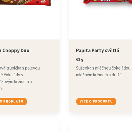
a Choppy Duo
Papita Party světlá
63 g
vá trubička s polevou
Sušenka s mléčnou čokoládou,
né čokolády s
mléčným krémem a dražé.
říškovým krémem a
i...
 O PRODUKTU
VÍCE O PRODUKTU