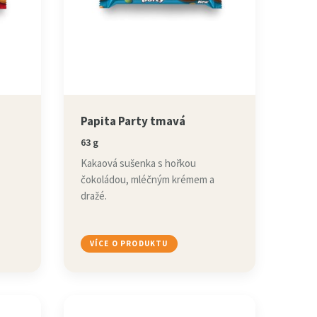
Papita Party tmavá
63 g
Kakaová sušenka s hořkou
čokoládou, mléčným krémem a
dražé.
VÍCE O PRODUKTU