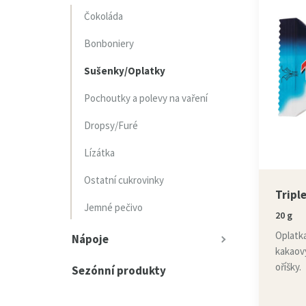
Čokoláda
Bonboniery
Sušenky/Oplatky
Pochoutky a polevy na vaření
Dropsy/Furé
Lízátka
Ostatní cukrovinky
Tripl
Jemné pečivo
20 g
Oplatk
Nápoje
kakaov
oříšky.
Sezónní produkty