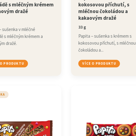
ádě s mléčným krémem
kokosovou příchutí, s
aovým dražé
mléčnou čokoládou a
kakaovým dražé
33 g
 – sušenka v mléčné
Papita – sušenka s krémem s
dě s mléčným krémem a
kokosovou příchutí, s mléčnou
ým dražé.
čokoládou a...
 O PRODUKTU
VÍCE O PRODUKTU
NKA