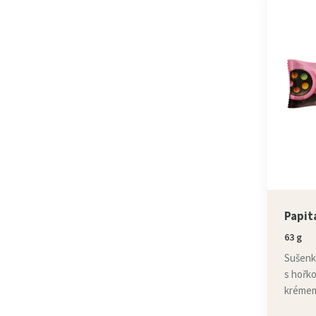
Papit
63 g
Sušenk
s hořk
krémem