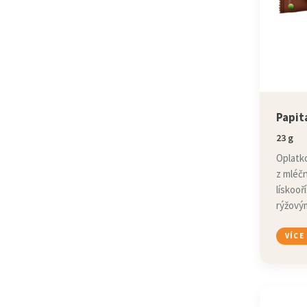
Papit
23 g
Oplatko
z mléč
lískoo
rýžovým
VÍCE