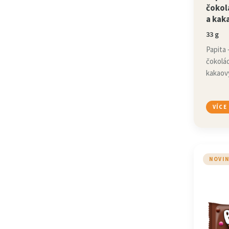
čokol
a kak
33 g
Papita
čokolá
kakaov
VÍCE
NOVI