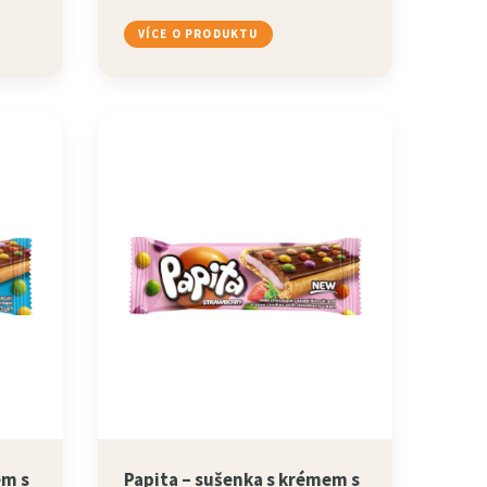
VÍCE O PRODUKTU
em s
Papita – sušenka s krémem s