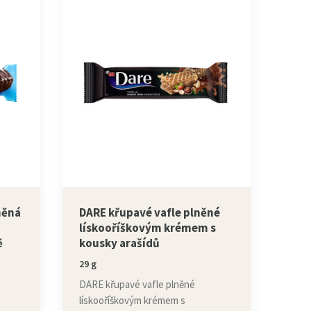
něná
DARE křupavé vafle plněné
lískooříškovým krémem s
ě
kousky arašídů
29 g
DARE křupavé vafle plněné
lískooříškovým krémem s