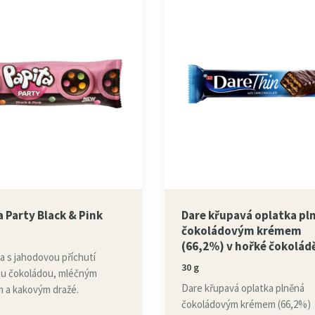
a Party Black & Pink
Dare křupavá oplatka pl
čokoládovým krémem
(66,2%) v hořké čokolád
a s jahodovou příchutí
30 g
ou čokoládou, mléčným
Dare křupavá oplatka plněná
 a kakovým dražé.
čokoládovým krémem (66,2%)