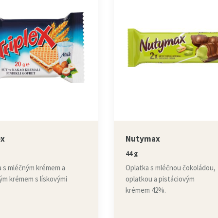
ex
Nutymax
44 g
a s mléčným krémem a
Oplatka s mléčnou čokoládou,
ým krémem s lískovými
oplatkou a pistáciovým
krémem 42%.