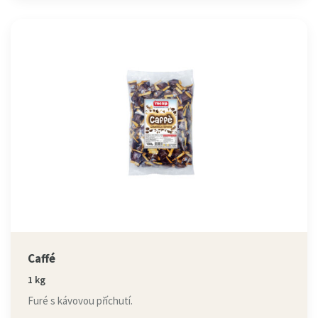
Caffé
1 kg
Furé s kávovou příchutí.