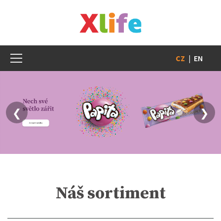
CZ
|
EN
❮
❯
Náš sortiment