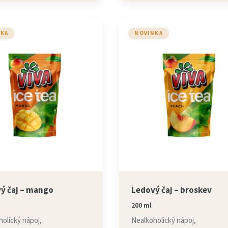
NKA
NOVINKA
ý čaj – mango
Ledový čaj – broskev
200 ml
olický nápoj,
Nealkoholický nápoj,