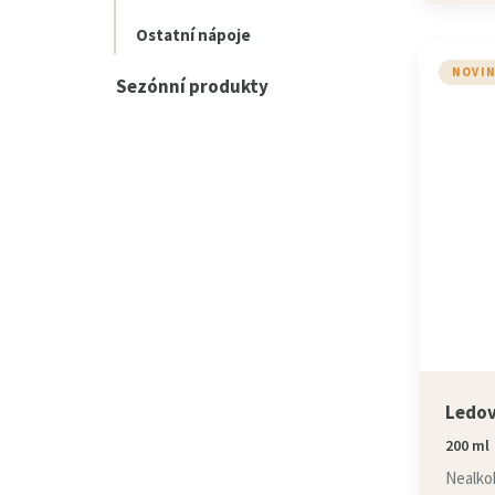
Ostatní nápoje
NOVI
Sezónní produkty
Ledov
200 ml
Nealkoh