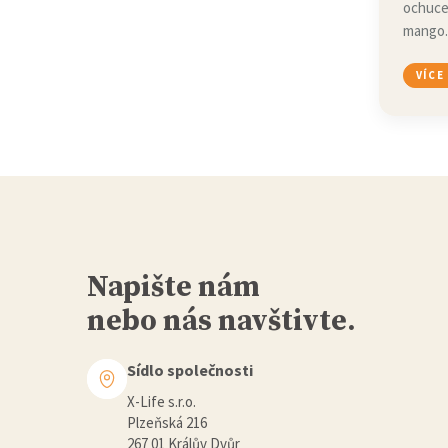
ochuce
mango.
VÍCE
Napište nám
nebo nás navštivte.
Sídlo společnosti
X-Life s.r.o.
Plzeňská 216
267 01 Králův Dvůr