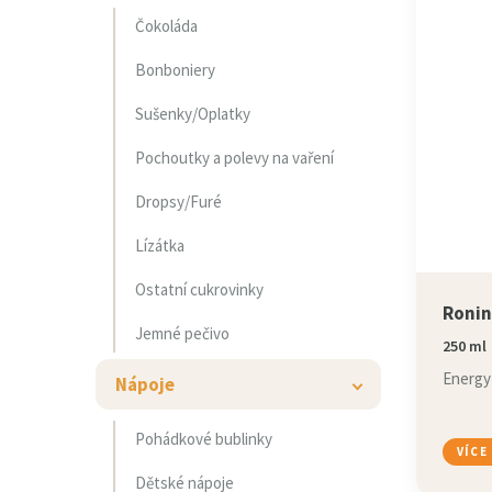
Čokoláda
Bonboniery
Sušenky/Oplatky
Pochoutky a polevy na vaření
Dropsy/Furé
Lízátka
Ostatní cukrovinky
Ronin
Jemné pečivo
250 ml
Energy 
Nápoje
Pohádkové bublinky
VÍCE
Dětské nápoje