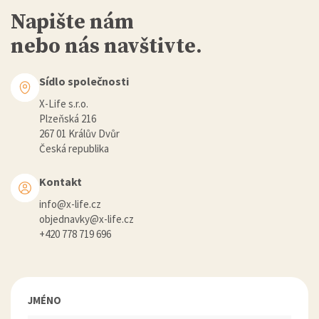
Napište nám
nebo nás navštivte.
Sídlo společnosti
X-Life s.r.o.
Plzeňská 216
267 01 Králův Dvůr
Česká republika
Kontakt
info@x-life.cz
objednavky@x-life.cz
+420 778 719 696
JMÉNO