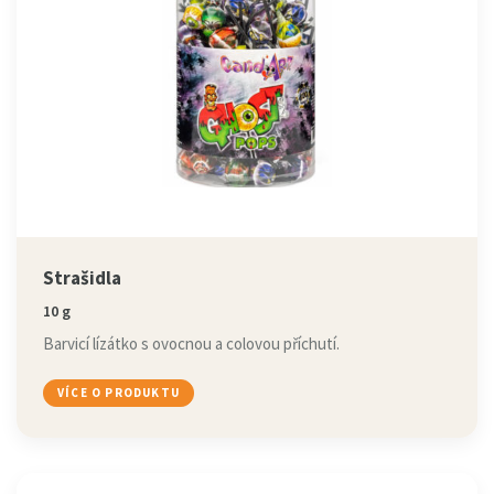
Strašidla
10 g
Barvicí lízátko s ovocnou a colovou příchutí.
VÍCE O PRODUKTU