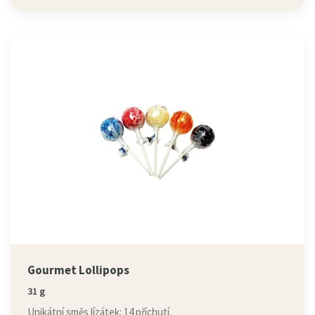
Gourmet Lollipops
31 g
Unikátní směs lízátek: 14 příchutí.