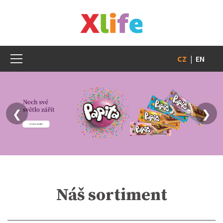
CZ
|
EN
❮
❯
Náš sortiment