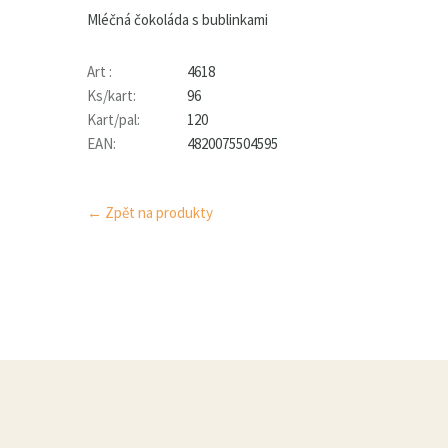
Mléčná čokoláda s bublinkami
Art :
4618
Ks/kart:
96
Kart/pal:
120
EAN:
4820075504595
← Zpět na produkty