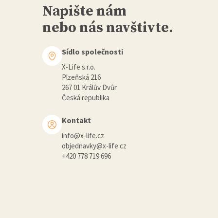
Napište nám
nebo nás navštivte.
Sídlo společnosti
X-Life s.r.o.
Plzeňská 216
267 01 Králův Dvůr
Česká republika
Kontakt
info@x-life.cz
objednavky@x-life.cz
+420 778 719 696