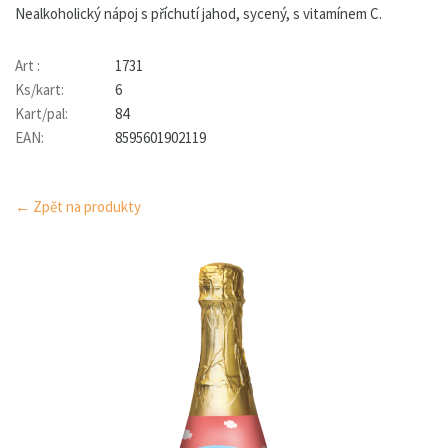
Nealkoholický nápoj s příchutí jahod, sycený, s vitamínem C.
Art :
1731
Ks/kart:
6
Kart/pal:
84
EAN:
8595601902119
← Zpět na produkty