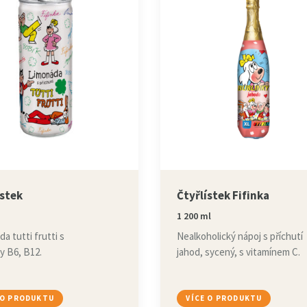
ístek
Čtyřlístek Fifinka
1 200 ml
a tutti frutti s
Nealkoholický nápoj s příchutí
y B6, B12.
jahod, sycený, s vitamínem C.
 O PRODUKTU
VÍCE O PRODUKTU