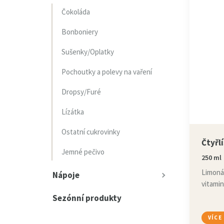
Čokoláda
Bonboniery
Sušenky/Oplatky
Pochoutky a polevy na vaření
Dropsy/Furé
Lízátka
Ostatní cukrovinky
Čtyřl
Jemné pečivo
250 ml
Limonád
Nápoje
vitamin
Sezónní produkty
VÍCE