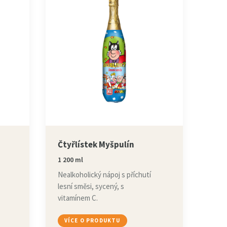
Čtyřlístek Myšpulín
1 200 ml
Nealkoholický nápoj s příchutí
lesní směsi, sycený, s
vitamínem C.
VÍCE O PRODUKTU