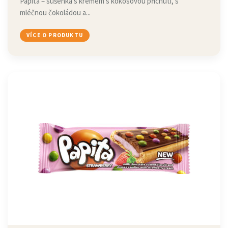
Papita – sušenka s krémem s kokosovou příchutí, s
mléčnou čokoládou a...
VÍCE O PRODUKTU