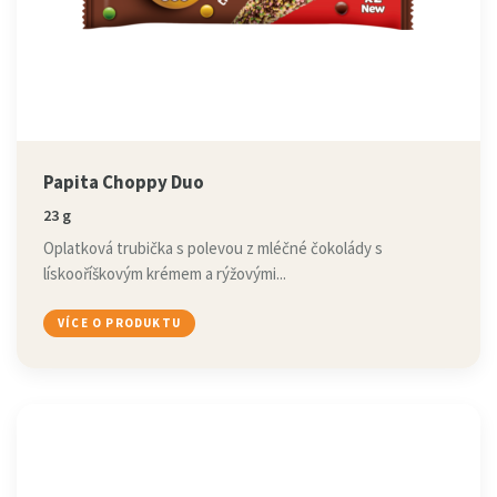
Papita Choppy Duo
23 g
Oplatková trubička s polevou z mléčné čokolády s
lískooříškovým krémem a rýžovými...
VÍCE O PRODUKTU