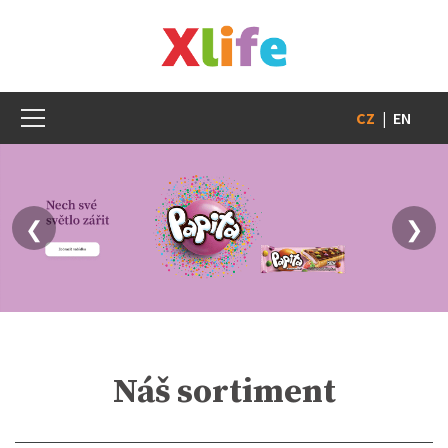
CZ
|
EN
❮
❯
Náš sortiment