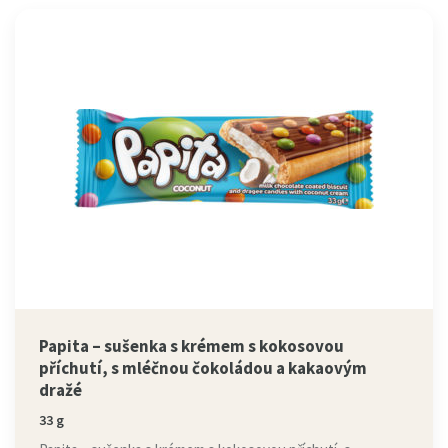
Papita – sušenka s krémem s kokosovou
příchutí, s mléčnou čokoládou a kakaovým
dražé
33 g