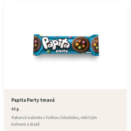
Papita Party tmavá
63 g
Kakaová sušenka s hořkou čokoládou, mléčným
krémem a dražé.