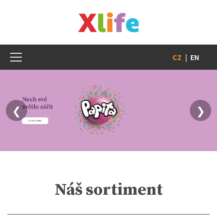
CZ
|
EN
❮
❯
Náš sortiment