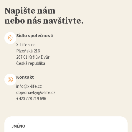
Napište nám
nebo nás navštivte.
Sídlo společnosti
X-Life s.r.o.
Plzeňská 216
267 01 Králův Dvůr
Česká republika
Kontakt
info@x-life.cz
objednavky@x-life.cz
+420 778 719 696
JMÉNO