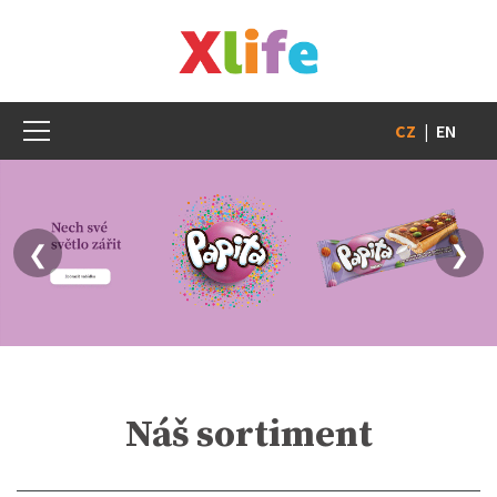
CZ
|
EN
❮
❯
Náš sortiment