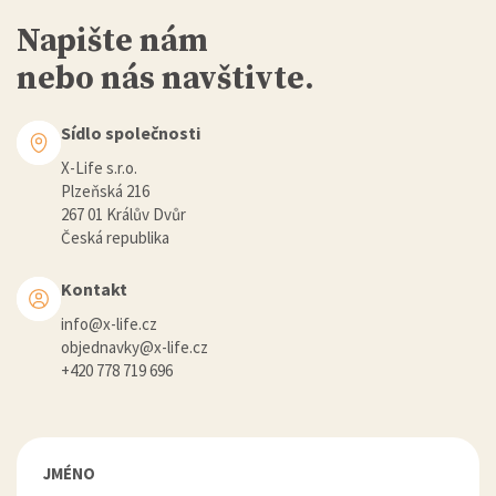
Napište nám
nebo nás navštivte.
Sídlo společnosti
X-Life s.r.o.
Plzeňská 216
267 01 Králův Dvůr
Česká republika
Kontakt
info@x-life.cz
objednavky@x-life.cz
+420 778 719 696
JMÉNO