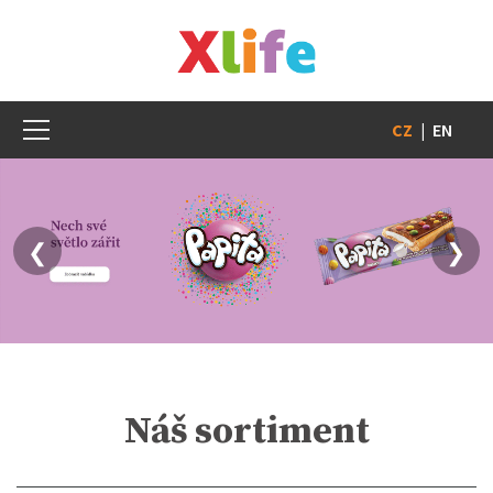
CZ
|
EN
❮
❯
Náš sortiment