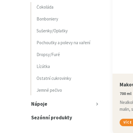
Čokoláda
Bonboniery
Sušenky/Oplatky
Pochoutky a polevy na vaření
Dropsy/Furé
Lízátka
Ostatní cukrovinky
Mako
Jemné pečivo
700 ml
Nealkoh
Nápoje
malin, 
Sezónní produkty
VÍCE