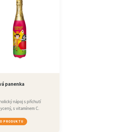
vá panenka
olický nápoj s příchutí
sycený, s vitamínem C.
 O PRODUKTU